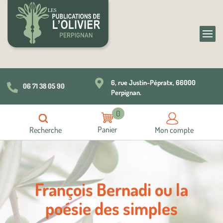

6, rue Justin-Pépratx, 66000
06 71 38 05 90

Perpignan.
0
Recherche
Mon compte
François Bernadi ou la
poésie des simples