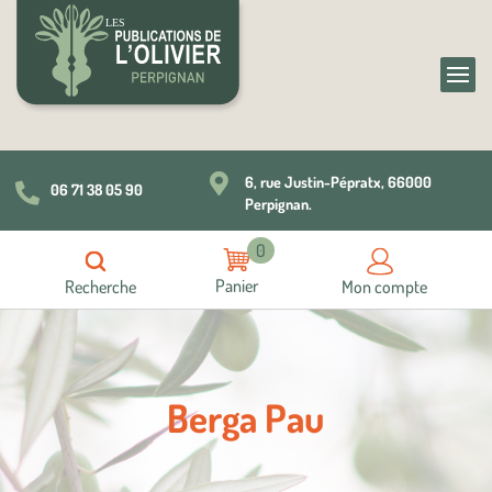

6, rue Justin-Pépratx, 66000
06 71 38 05 90

Perpignan.
0
Recherche
Mon compte
Berga Pau