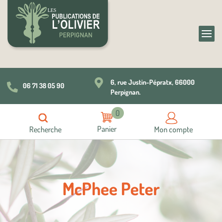

6, rue Justin-Pépratx, 66000
06 71 38 05 90

Perpignan.
0
Recherche
Mon compte
McPhee Peter