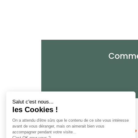
Commen
