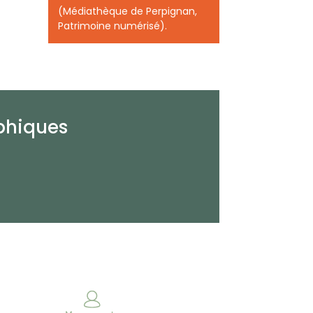
(Médiathèque de Perpignan,
Patrimoine numérisé).
phiques