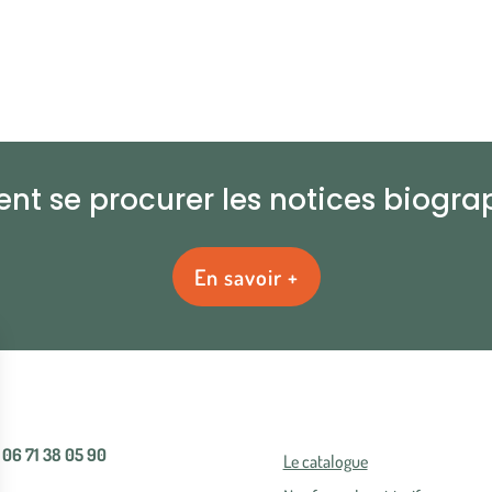
t se procurer les notices biogra
En savoir +
06 71 38 05 90
Le catalogue