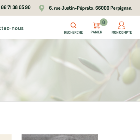
06 71 38 05 90

6, rue Justin-Pépratx, 66000 Perpignan.
0
ctez-nous
RECHERCHE
MON COMPTE