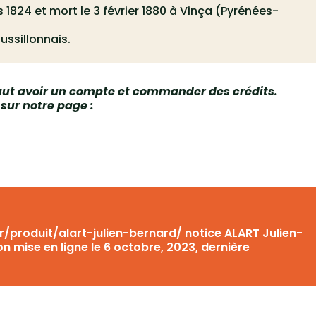
s 1824 et mort le 3 février 1880 à Vinça (Pyrénées-
oussillonnais.
 faut avoir un compte et commander des crédits.
 sur notre page :
.fr/produit/alart-julien-bernard/ notice ALART Julien-
 mise en ligne le 6 octobre, 2023, dernière