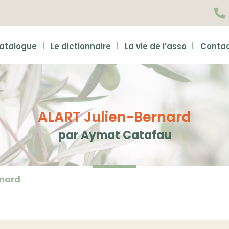

catalogue
Le dictionnaire
La vie de l’asso
Conta
ALART Julien-Bernard
par Aymat Catafau
rnard