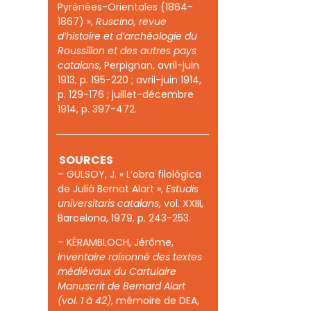
Pyrénées-Orientales (1864-
1867) »,
Ruscino,
revue
d’histoire et d’archéologie du
Roussillon et des autres pays
catalans
, Perpignan, avril-juin
1913, p. 195-220 ; avril-juin 1914,
p. 129-176 ; juillet-décembre
1914, p. 397-472.
SOURCES
– GULSOY, J. « L’obra filológica
de Julià Bernat Alart »,
Estudis
universitaris catalans
, vol. XXIII,
Barcelona, 1979, p. 243-253.
– KÉRAMBLOCH, Jérôme,
Inventaire raisonné des textes
médiévaux du Cartulaire
Manuscrit de Bernard Alart
(vol. 1 à 42)
, mémoire de DEA,