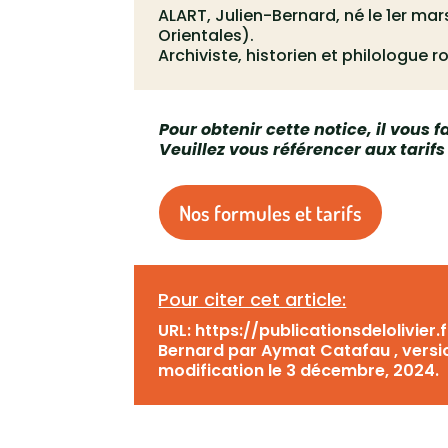
ALART, Julien-Bernard, né le 1er mar
Orientales).
Archiviste, historien et philologue r
Pour obtenir cette notice, il vous
Veuillez vous référencer aux tarifs
Nos formules et tarifs
Pour citer cet article:
URL: https://publicationsdelolivier
Bernard par Aymat Catafau , version
modification le 3 décembre, 2024.