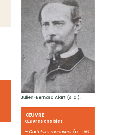
Julien-Bernard Alart (s. d.).
ŒUVRE
Œuvres choisies
– Cartulaire manuscrit
(ms, 56