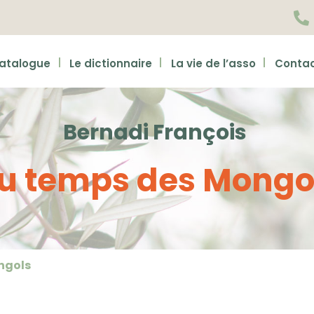

catalogue
Le dictionnaire
La vie de l’asso
Conta
Bernadi François
u temps des Mongo
ngols