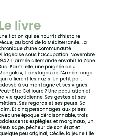
Le livre
Une fiction qui se nourrit d’histoire
vécue, au bord de la Méditerranée. La
chronique d’une communauté
villageoise sous l’Occupation. Novembre
1942. L’armée allemande envahit la Zone
Sud. Parmi elle, une poignée de «
Mongols », transfuges de l’Armée rouge
qui rallièrent les nazis. Un petit port
adossé à sa montagne et ses vignes.
Peut-être Collioure ? Une population et
sa vie quotidienne. Ses gestes et ses
métiers. Ses regards et ses peurs. Sa
faim. Et cinq personnages aux prises
avec une époque déraisonnable, trois
adolescents espiègles et marginaux, un
vieux sage, pêcheur de son état et
quelque peu original, Cécile, la jeune fille