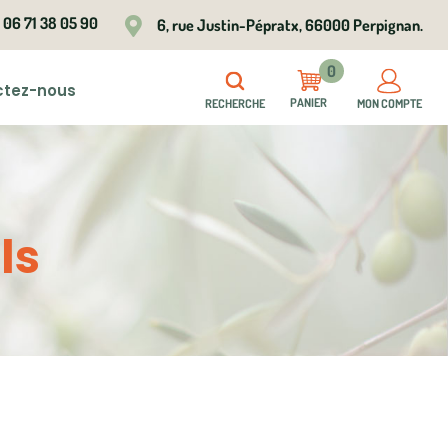
06 71 38 05 90

6, rue Justin-Pépratx, 66000 Perpignan.
0
ctez-nous
RECHERCHE
MON COMPTE
ls