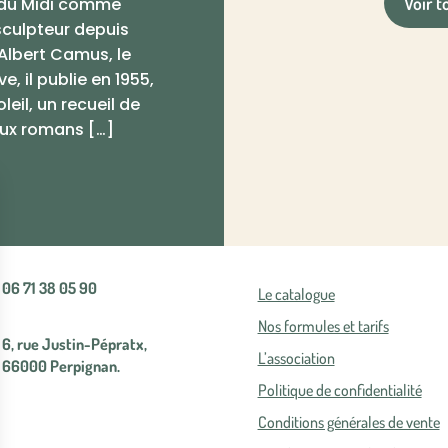
Voir t
 du Midi comme
 sculpteur depuis
Albert Camus, le
e, il publie en 1955,
eil, un recueil de
eux romans […]
06 71 38 05 90
Le catalogue
Nos formules et tarifs
6, rue Justin-Pépratx,
L’association
66000 Perpignan.
Politique de confidentialité
Conditions générales de vente