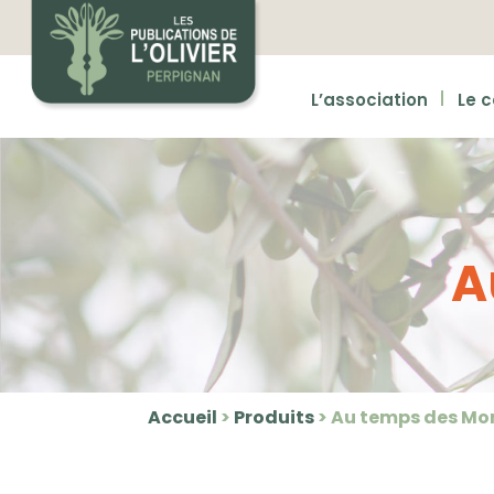
L’association
Le 
A
Accueil
>
Produits
>
Au temps des Mo