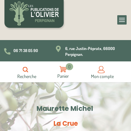

6, rue Justin-Pépratx, 66000
06 71 38 05 90

Perpignan.
0
Recherche
Mon compte
Maurette Michel
La Crue