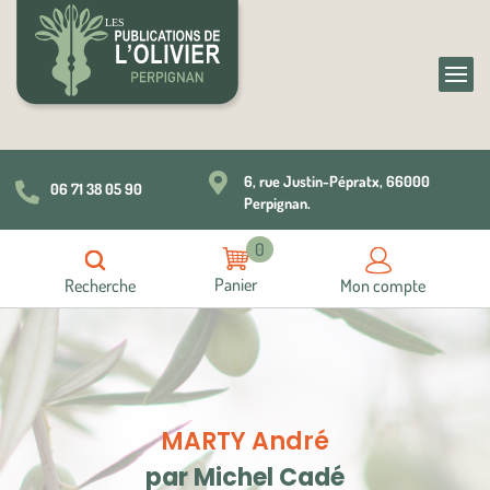

6, rue Justin-Pépratx, 66000
06 71 38 05 90

Perpignan.
0
Recherche
Mon compte
MARTY André
par Michel Cadé