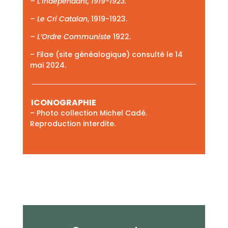
– L’Indépendant, 1919-1923.
– Le Cri Catalan
, 1919-1923.
– L’Ordre Communiste
1922.
– Filae (site généalogique) consulté le 14
mai 2024.
ICONOGRAPHIE
– Photo collection Michel Cadé.
Reproduction interdite.