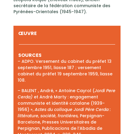
secrétaire de la fédération communiste des
Pyrénées-Orientales (1945-1947).
ŒUVRE
SOURCES
– ADPO. Versement du cabinet du préfet 13
septembre 1951, liasse 187 ; versement
cabinet du préfet 19 septembre 1959, liasse
108.
– BALENT , André, « Antoine Cayrol (
Jordi Pere
Cerda)
et André Marty : engagement
communiste et identité catalane (1939-
1956) »,
Actes du colloque Jordi Père Cerda :
littérature, société, frontières,
Perpignan-
Barcelone, Presses Universitaires de
Perpignan, Publicacions de l’Abadia de