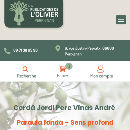

6, rue Justin-Pépratx, 66000
06 71 38 05 90

Perpignan.
0
Recherche
Mon compte
Cerdà Jordi Pere Vinas André
Paraula fonda – Sens profond