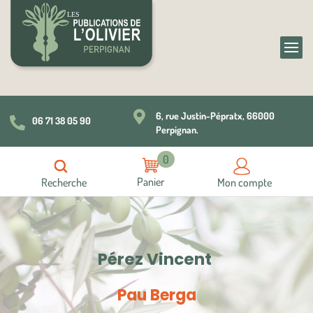

6, rue Justin-Pépratx, 66000
06 71 38 05 90

Perpignan.
0
Recherche
Mon compte
Pérez Vincent
Pau Berga