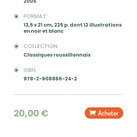
2005
FORMAT:
\
13,5 x 21 cm, 225 p. dont 12 illustrations
en noir et blanc
COLLECTION:
\
Classiques roussillonnais
ISBN:
\
978-2-908866-24-2
20,00
€
Acheter