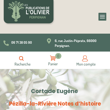

6, rue Justin-Pépratx, 66000
06 71 38 05 90

Perpignan.
0
Recherche
Mon compte
Cortade Eugène
Pézilla-la-Rivière Notes d’histoire