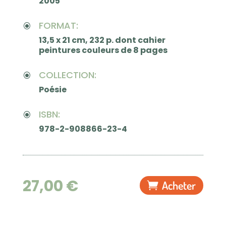
2005
FORMAT:
\
13,5 x 21 cm, 232 p. dont cahier
peintures couleurs de 8 pages
COLLECTION:
\
Poésie
ISBN:
\
978-2-908866-23-4
27,00
€
Acheter