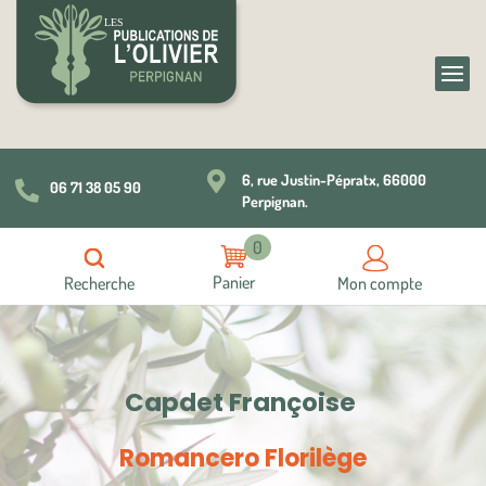

6, rue Justin-Pépratx, 66000
06 71 38 05 90

Perpignan.
0
Recherche
Mon compte
Capdet Françoise
Romancero Florilège