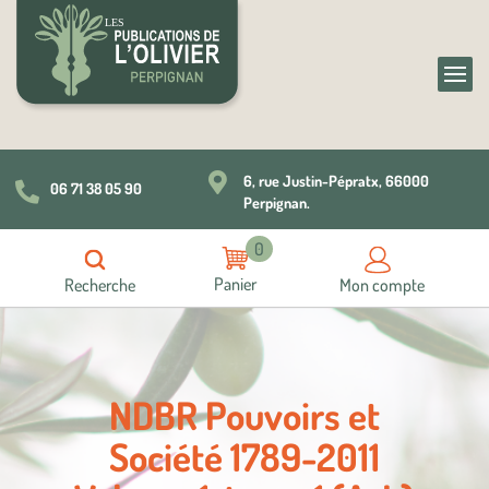

6, rue Justin-Pépratx, 66000
06 71 38 05 90

Perpignan.
0
Recherche
Mon compte
NDBR Pouvoirs et
Société 1789-2011